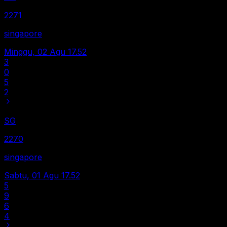
2271
singapore
Minggu, 02 Agu
17.52
3
0
5
2
SG
2270
singapore
Sabtu, 01 Agu
17.52
5
9
6
4