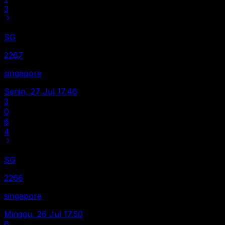
3
SG
2267
singapore
Senin, 27 Jul
17.46
3
0
6
4
SG
2266
singapore
Minggu, 26 Jul
17.50
6