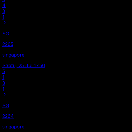
4
3
1
SG
2265
singapore
Sabtu, 25 Jul
17.50
5
1
3
1
SG
2264
singapore