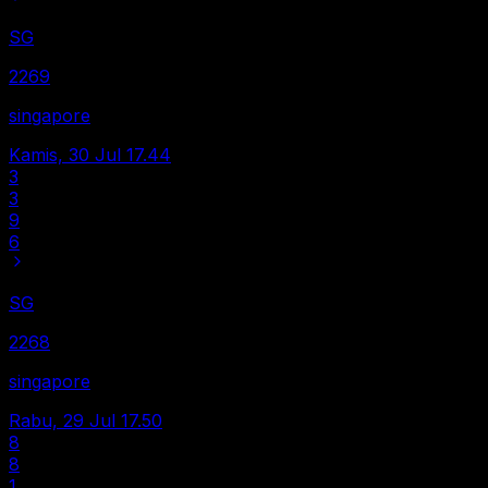
SG
2269
singapore
Kamis, 30 Jul
17.44
3
3
9
6
SG
2268
singapore
Rabu, 29 Jul
17.50
8
8
1