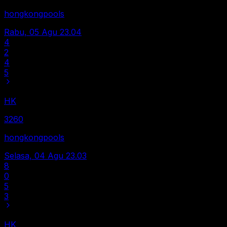
hongkongpools
Rabu, 05 Agu
23.04
4
2
4
5
HK
3260
hongkongpools
Selasa, 04 Agu
23.03
8
0
5
3
HK