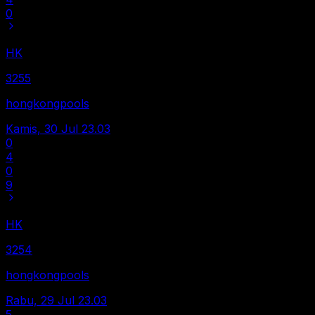
0
HK
3255
hongkongpools
Kamis, 30 Jul
23.03
0
4
0
9
HK
3254
hongkongpools
Rabu, 29 Jul
23.03
5