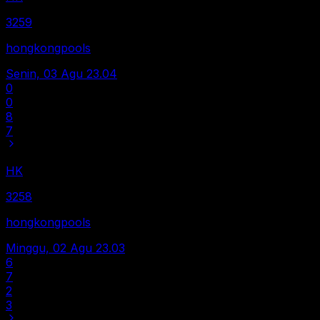
3259
hongkongpools
Senin, 03 Agu
23.04
0
0
8
7
HK
3258
hongkongpools
Minggu, 02 Agu
23.03
6
7
2
3