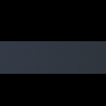
ols
Hari ini