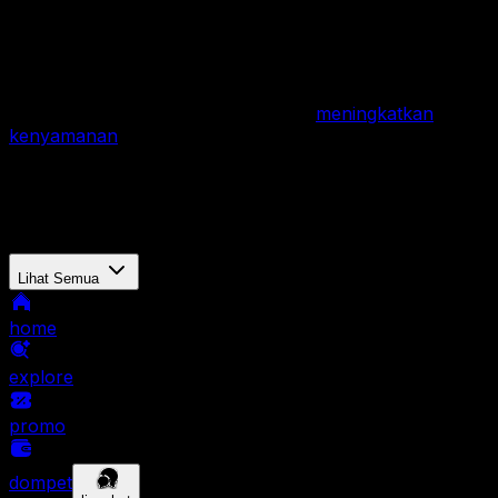
tersedia, setiap pemain dapat menemukan permainan
yang sesuai dengan gaya mereka.
MAPSTOTO terus berinovasi untuk
meningkatkan
kenyamanan
para pemainnya, salah satunya dengan
menyediakan login yang cepat dan tanpa lag. Dengan
fitur ini, para pemain dapat menikmati permainan tanpa
hambatan, memastikan pengalaman bermain yang
optimal dan menguntungkan.
Lihat Semua
home
explore
promo
dompet