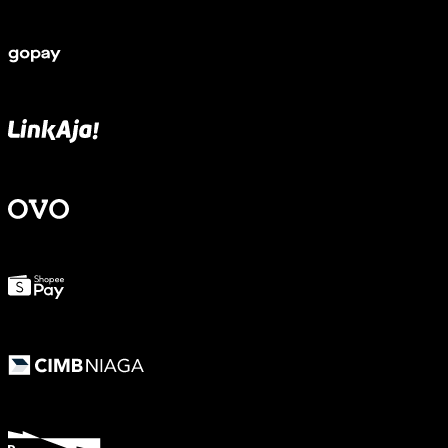
online
online
online
online
online
online