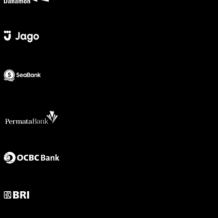
online
online
online
online
online
online